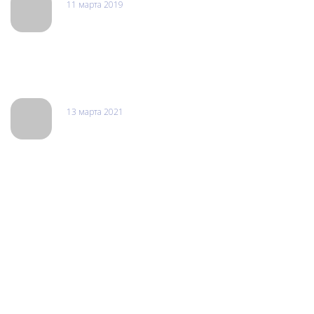
11 марта 2019
Алексей Иванович
Отдавал в ремонт свой старенький iphone. Сделали быстро,
никаких нареканий нет. Надеюсь больше не буду ронять свой
телефон.
13 марта 2021
Леха
Выполнят ремонт любой сложности делаю все быстро и
качественно. Все ремонтирую только у них. Все запчасти у
них всегда в наличии. Восстанавливают даже старые
безнадежные гаджеты которые другие отказываются делать.