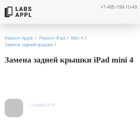
+7-495-199-10-49
Ремонт Apple
Ремонт iPad
Mini 4
Замена задней крышки
Замена задней крышки iPad mini 4
Отзывы
11 марта 2019
Александр
Отдавал телефон xiaomi на ремонт, пролил на него чай.
Починили очень быстро, в тот же день. Огромное спасибо
мастеру за оперативность.