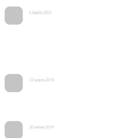
5 марта 2021
Оксана
Делают ремонт любой сложности быстро и качественно.
Хожу чинить гаджеты к ним уже 4 года. Восстановят даже
безнадёжно сломанный телефон. Ремонтировала телефон
мамы, парочку своих. Всё сделали отлично и недорого.
Иногда делают невозможное возможным. Очень позитивные
и приятные ребята.
22 марта 2019
Андрей Яковлев
Был в Москве проездом, перестал включаться ноутбук, отдал
мастеру, попросил сделать срочно, сервис пошел навстречу,
через 4 часа все было готово.
20 июня 2019
Балкан Экспресс\Марина