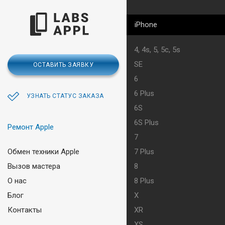
iPhone
4, 4s, 5, 5c, 5s
SE
ОСТАВИТЬ ЗАЯВКУ
6
6 Plus
УЗНАТЬ СТАТУС ЗАКАЗА
6S
6S Plus
Ремонт Apple
7
Обмен техники Apple
7 Plus
Вызов мастера
8
О нас
8 Plus
Блог
X
Контакты
XR
XS