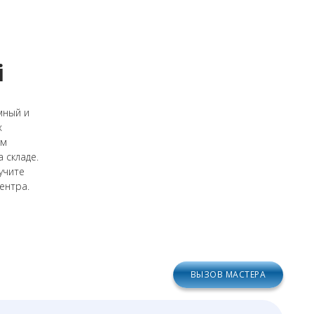
i
мный и
х
ом
 складе.
учите
ентра.
ВЫЗОВ МАСТЕРА