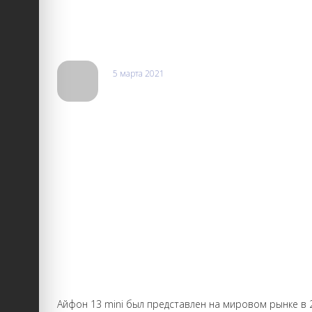
iphone специалист Николай сразу обнаружил причину
проконсультировал по моей модели вообщем остался
свое время на сомнительные организации пользуйте
5 марта 2021
Оксана
Делают ремонт любой сложности быстро и качественно
даже безнадёжно сломанный телефон. Ремонтировала 
недорого. Иногда делают невозможное возможным. О
Айфон 13 mini был представлен на мировом рынке в 2