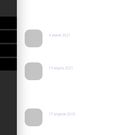
Отзывы
4 июня 2021
Софья
Хороший сервисный центр. Исправили проблему очен
13 марта 2021
Леха
Выполнят ремонт любой сложности делаю все быстро 
запчасти у них всегда в наличии. Восстанавливают 
отказываются делать.
17 апреля 2019
Сергей Богач
Очень хорошее обслуживания и самое главное все исп