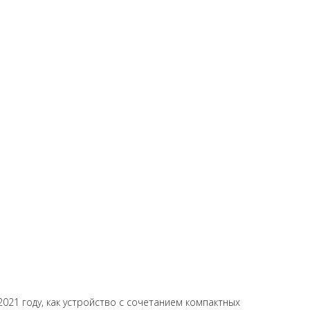
 поломки ...обсудили телефон полностью
 очень доволен.всем рекомендую если не хотите тратить
сь LABS APPLE
. Хожу чинить гаджеты к ним уже 4 года. Восстановят
телефон мамы, парочку своих. Всё сделали отлично и
чень позитивные и приятные ребята.
021 году, как устройство с сочетанием компактных