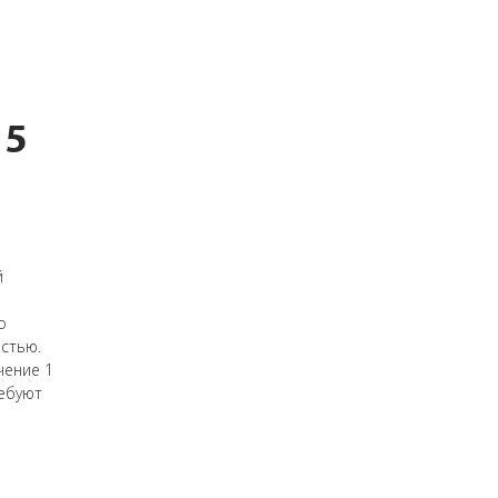
15
й
о
остью.
чение 1
ребуют