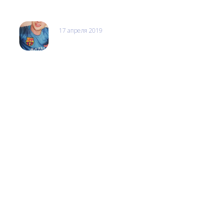
17 апреля 2019
Сергей Богач
Очень хорошее обслуживания и самое главное все
исполняют точно и в срок ...даже раньше срока .
принес свой iphone специалист Николай сразу
обнаружил причину поломки ...обсудили телефон
полностью проконсультировал по моей модели
вообщем остался очень доволен.всем рекомендую
если не хотите тратить свое время на сомнительные
организации пользуйтесь LABS APPLE