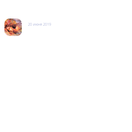
Отзывы
20 июня 2019
Балкан Экспресс\Марина
Была сегодня, чинила свой ipone экран накрылся ...все было
быстро решено, за 20 минут !!! Я очень довольна, парен
умеет обращаться с клиентом, и быстро работать ..не
настаивал на замене чего то кроме того что я хотела
..спасибо за ЧЕСТНОСТЬ это так редко сегодня !!! Я ваш клиент
на всегда !!!