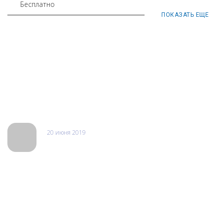
Бесплатно
ПОКАЗАТЬ ЕЩЕ
Отзывы
20 июня 2019
Балкан Экспресс\Марина
Была сегодня, чинила свой ipone экран накрылся ...все было
быстро решено, за 20 минут !!! Я очень довольна, парен
умеет обращаться с клиентом, и быстро работать ..не
настаивал на замене чего то кроме того что я хотела
..спасибо за ЧЕСТНОСТЬ это так редко сегодня !!! Я ваш клиент
на всегда !!!