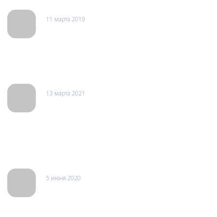
11 марта 2019
Алексей Иванович
Отдавал в ремонт свой старенький iphone. Сделали быстро,
никаких нареканий нет. Надеюсь больше не буду ронять свой
телефон.
13 марта 2021
Леха
Выполнят ремонт любой сложности делаю все быстро и
качественно. Все ремонтирую только у них. Все запчасти у
них всегда в наличии. Восстанавливают даже старые
безнадежные гаджеты которые другие отказываются делать.
5 июня 2020
Dark_Z Z
Недавно забрал смартфон Асус из ремонта (глючил при