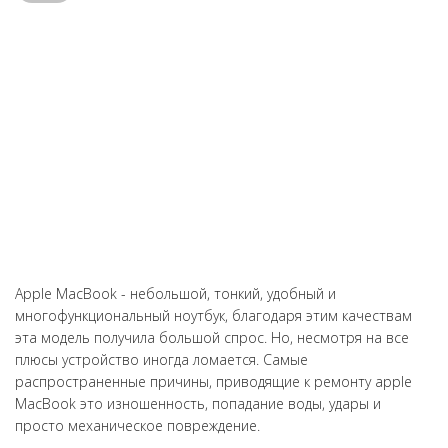
Отдавал телефон xiaomi на ремонт, пролил на него чай.
Починили очень быстро, в тот же день. Огромное спасибо
мастеру за оперативность.
Apple MacBook - небольшой, тонкий, удобный и
многофункциональный ноутбук, благодаря этим качествам
эта модель получила большой спрос. Но, несмотря на все
плюсы устройство иногда ломается. Самые
распространенные причины, приводящие к ремонту apple
MacBook это изношенность, попадание воды, удары и
просто механическое повреждение.