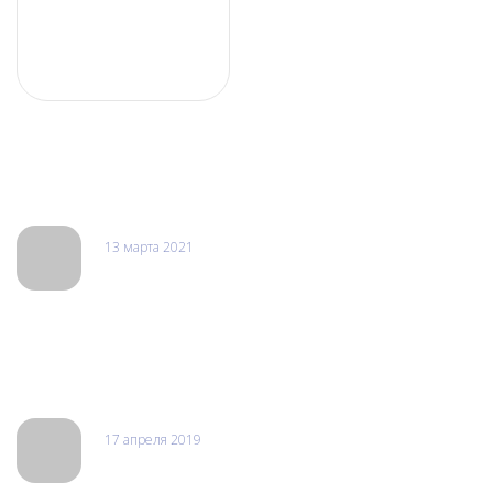
Отзывы
13 марта 2021
Леха
Выполнят ремонт любой сложности делаю все быстро и
качественно. Все ремонтирую только у них. Все запчасти у
них всегда в наличии. Восстанавливают даже старые
безнадежные гаджеты которые другие отказываются делать.
17 апреля 2019
Сергей Богач