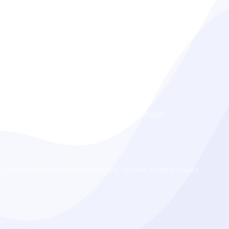
. Хожу чинить гаджеты к ним уже 4 года. Восстановят
телефон мамы, парочку своих. Всё сделали отлично и
чень позитивные и приятные ребята.
ь быстро и достаточно недорого! Рекомендую
, отдал мастеру, попросил сделать срочно, сервис пошел