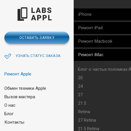
iPhone
Ремонт iPad
ОСТАВИТЬ ЗАЯВКУ
Ремонт Macbook
Ремонт iMac
УЗНАТЬ СТАТУС ЗАКАЗА
Блог о частых поломках 
Ремонт Apple
20
24
Обмен техники Apple
27
Вызов мастера
21.5
О нас
Retina
Блог
27 Retina
Контакты
21.5 Retina