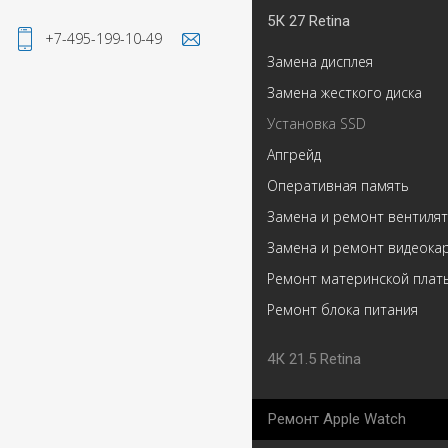
5К 27 Retina
+7-495-199-10-49
Замена дисплея
Замена жесткого диска
Установка SSD
Апгрейд
Оперативная память
Замена и ремонт вентиля
Замена и ремонт видеока
Ремонт материнской плат
Ремонт блока питания
4К 21.5 Retina
Ремонт Apple Watch