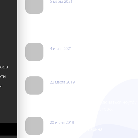
5 марта 2021
Оксана
Делают ремонт любой сложности быстро и качественно
даже безнадёжно сломанный телефон. Ремонтировала 
недорого. Иногда делают невозможное возможным. О
4 июня 2021
Софья
тора
Хороший сервисный центр. Исправили проблему очен
рты
22 марта 2019
ы
Андрей Яковлев
Был в Москве проездом, перестал включаться ноутбук
навстречу, через 4 часа все было готово.
20 июня 2019
Балкан Экспресс\Марина