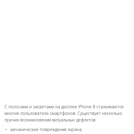
Была сегодня, чинила свой ipone экран накрылся ...все было
быстро решено, за 20 минут !!! Я очень довольна, парен
умеет обращаться с клиентом, и быстро работать ..не
настаивал на замене чего то кроме того что я хотела
..спасибо за ЧЕСТНОСТЬ это так редко сегодня !!! Я ваш клиент
на всегда !!!
С полосами и засветами на дисплее iPhone 8 сталкиваются
многие пользователи смартфонов. Существует несколько
причин возникновения визуальных дефектов:
механические повреждения экрана;