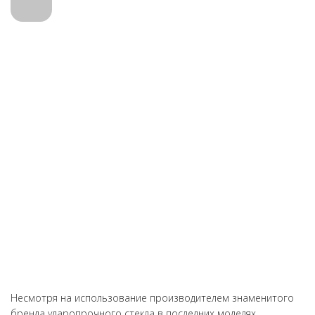
Андрей Яковлев
Был в Москве проездом, перестал включаться ноутбук, отдал
мастеру, попросил сделать срочно, сервис пошел навстречу,
через 4 часа все было готово.
Несмотря на использование производителем знаменитого
бренда ударопрочного стекла в последних моделях