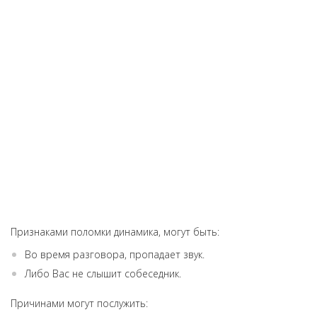
быстро решено, за 20 минут !!! Я очень довольна, парен
умеет обращаться с клиентом, и быстро работать ..не
настаивал на замене чего то кроме того что я хотела
..спасибо за ЧЕСТНОСТЬ это так редко сегодня !!! Я ваш клиент
на всегда !!!
Признаками поломки динамика, могут быть:
Во время разговора, пропадает звук.
Либо Вас не слышит собеседник.
Причинами могут послужить: