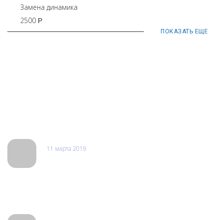
Замена динамика
2500
Р
ПОКАЗАТЬ ЕЩЕ
Отзывы
11 марта 2019
Александр
Отдавал телефон xiaomi на ремонт, пролил на него чай.
Починили очень быстро, в тот же день. Огромное спасибо
мастеру за оперативность.