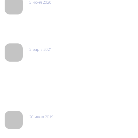
5 июня 2020
Dark_Z Z
Недавно забрал смартфон Асус из ремонта (глючил при
включении), проблему устранили, теперь телефон работает,
как новенький! Спасибо!
5 марта 2021
Оксана
Делают ремонт любой сложности быстро и качественно.
Хожу чинить гаджеты к ним уже 4 года. Восстановят даже
безнадёжно сломанный телефон. Ремонтировала телефон
мамы, парочку своих. Всё сделали отлично и недорого.
Иногда делают невозможное возможным. Очень позитивные
и приятные ребята.
20 июня 2019
Балкан Экспресс\Марина
Была сегодня, чинила свой ipone экран накрылся ...все было