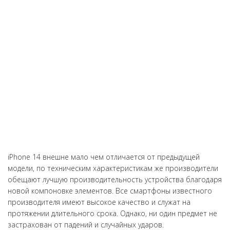
Выполнят ремонт любой сложности делаю все быстро и
качественно. Все ремонтирую только у них. Все запчасти у
них всегда в наличии. Восстанавливают даже старые
безнадежные гаджеты которые другие отказываются делать.
iPhone 14 внешне мало чем отличается от предыдущей
модели, по техническим характеристикам же производители
обещают лучшую производительность устройства благодаря
новой компоновке элементов. Все смартфоны известного
производителя имеют высокое качество и служат на
протяжении длительного срока. Однако, ни один предмет не
застрахован от падений и случайных ударов.