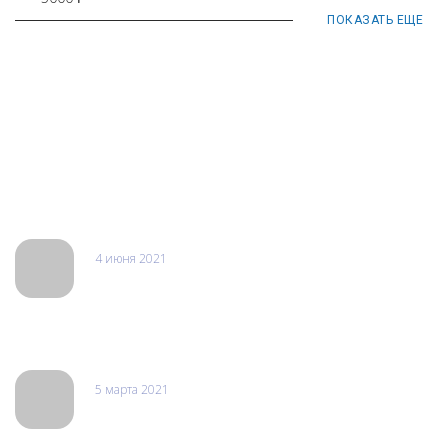
ПОКАЗАТЬ ЕЩЕ
Отзывы
4 июня 2021
Софья
Хороший сервисный центр. Исправили проблему очень
быстро и достаточно недорого! Рекомендую
5 марта 2021
Оксана