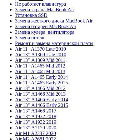
Не работает клавиатура
Замена экрана MacBook Air
Установка SSD
Замена жесткого диска MacBook Air
Замена батареи MacBook Air
Замена кулера, вентилятора
Замена петель
Ремонт и замена материнской платы
Air 11" А1370 Late 2010
Air 13" А1369 Late 2010
Air 13" А1369 Mid 2011
Air 11" А1465 Mid 2012
Air 11" А1465 Mid 2013
Air 11" А1465 Early 2014
Air 11" А1465 Early 2015
Air 13" А1466 Mid 2012
Air 13" А1466 Mid 2013
Air 13" А1466 Early 2014
Air 13" А1466 Early 2015
Air 13" А1466 2017
Air 13" А1932 2018
Air 13" А1932 2019
Air 13" А2179 2020
Air M1 А2337 2020
Air M2 А2681 2022