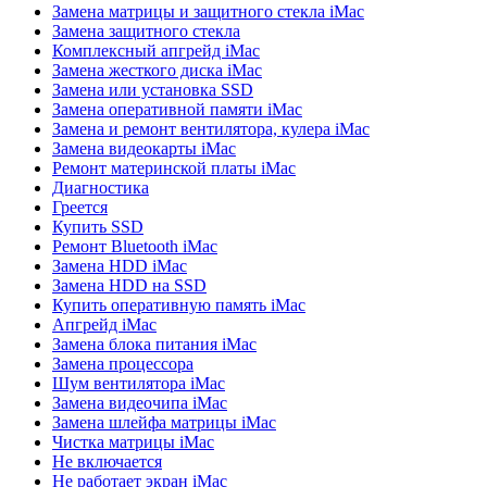
Замена матрицы и защитного стекла iMac
Замена защитного стекла
Комплексный апгрейд iMac
Замена жесткого диска iMac
Замена или установка SSD
Замена оперативной памяти iMac
Замена и ремонт вентилятора, кулера iMac
Замена видеокарты iMac
Ремонт материнской платы iMac
Диагностика
Греется
Купить SSD
Ремонт Bluetooth iMac
Замена HDD iMac
Замена HDD на SSD
Купить оперативную память iMac
Апгрейд iMac
Замена блока питания iMac
Замена процессора
Шум вентилятора iMac
Замена видеочипа iMac
Замена шлейфа матрицы iMac
Чистка матрицы iMac
Не включается
Не работает экран iMac