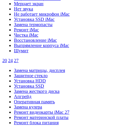
Мерцает экран
Нет звука
Не работает микрофон iMac
Установка SSD iMac
Замена термопасты
Ремонт iMac
Чистка iMac
Восстановление iMac
Выпрямление корпуса iMac
Шумит
20
24
27
Замена матрицы, дисплея
Защитное стекло
Установка HDD
Установка SSD
Замена жесткого диска
Апгрейд
Оперативная память
Замена кулера
Ремонт видеокарты iMac 27
Ремонт материнской платы
Ремонт блока питания